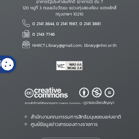
อาคารรัฐประศาสนภักดี (อาคารบี) ชั้น 7
120 หมู่ที่ 3 ถนนแจ้งวัฒนะ แขวงทุ่งสองห้อง เขตหลักสี่
กรุงเทพฯ 10210
0 2141 3844, 0 2141 1987, 0 2141 3881
0 2143 7746
NHRCT.Library@gmail.com; library@nhrc.or.th
้
ดูรายละเอียดสัญญา
สงวนสิทธิ์ภายใต้สัญญาอนุญาต Creative Commons •
สำนักงานคณะกรรมการสิทธิมนุษยชนแห่งชาติ
ศูนย์ข้อมูลข่าวสารของทางราชการ