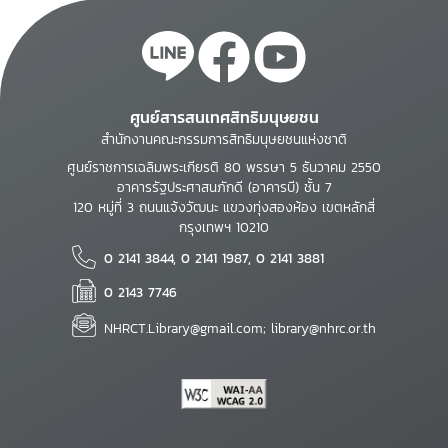
ศูนย์สารสนเทศสิทธิมนุษยชน
สำนักงานคณะกรรมการสิทธิมนุษยชนแห่งชาติ
ศูนย์ราชการเฉลิมพระเกียรติ 80 พรรษา 5 ธันวาคม 2550
อาคารรัฐประศาสนภักดี (อาคารบี) ชั้น 7
120 หมู่ที่ 3 ถนนแจ้งวัฒนะ แขวงทุ่งสองห้อง เขตหลักสี่
กรุงเทพฯ 10210
0 2141 3844, 0 2141 1987, 0 2141 3881
0 2143 7746
NHRCT.Library@gmail.com; library@nhrc.or.th