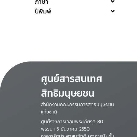
ภาษา
ปีพิมพ์
ศูนย์สารสนเทศ
สิทธิมนุษยชน
สำนักงานคณะกรรมการสิทธิมนุษยชน
แห่งชาติ
ศูนย์ราชการเฉลิมพระเกียรติ 80
พรรษา 5 ธันวาคม 2550
อาคารรัฐประศาสนภักดี (อาคารบี) ชั้น