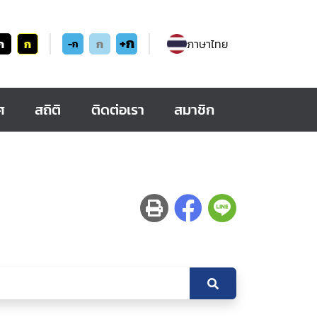
+ก
ก
ก
ก
ภาษาไทย
-ก
ศ
สถิติ
ติดต่อเรา
สมาชิก