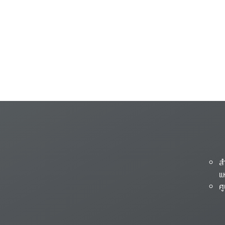
ส
แ
ศ