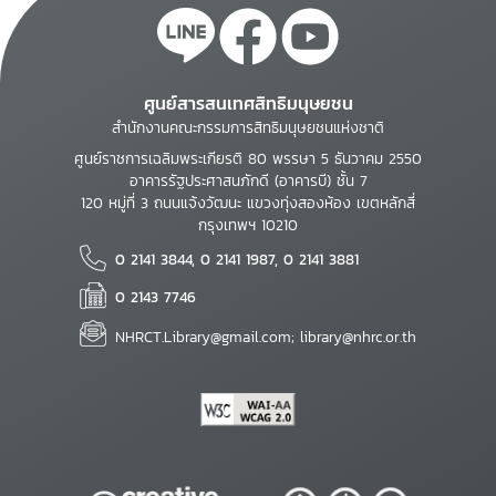
ศูนย์สารสนเทศสิทธิมนุษยชน
สำนักงานคณะกรรมการสิทธิมนุษยชนแห่งชาติ
ศูนย์ราชการเฉลิมพระเกียรติ 80 พรรษา 5 ธันวาคม 2550
อาคารรัฐประศาสนภักดี (อาคารบี) ชั้น 7
120 หมู่ที่ 3 ถนนแจ้งวัฒนะ แขวงทุ่งสองห้อง เขตหลักสี่
กรุงเทพฯ 10210
0 2141 3844, 0 2141 1987, 0 2141 3881
0 2143 7746
NHRCT.Library@gmail.com; library@nhrc.or.th