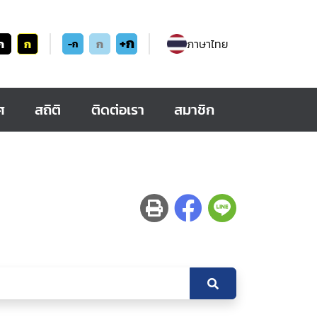
+ก
ก
ก
ก
ภาษาไทย
-ก
ศ
สถิติ
ติดต่อเรา
สมาชิก