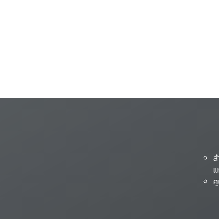
ส
แ
ศ