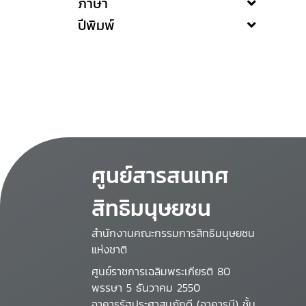
ภาษา
ปีพิมพ์
ศูนย์สารสนเทศ
สิทธิมนุษยชน
สำนักงานคณะกรรมการสิทธิมนุษยชน
แห่งชาติ
ศูนย์ราชการเฉลิมพระเกียรติ 80
พรรษา 5 ธันวาคม 2550
อาคารรัฐประศาสนภักดี (อาคารบี) ชั้น