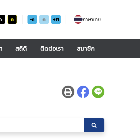
+ก
ก
ก
ก
ภาษาไทย
-ก
ศ
สถิติ
ติดต่อเรา
สมาชิก