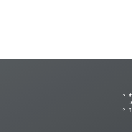
ส
แ
ศ