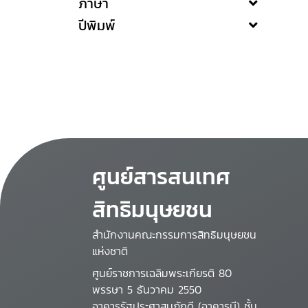
ภาษา
ปีพิมพ์
ศูนย์สารสนเทศ
สิทธิมนุษยชน
สำนักงานคณะกรรมการสิทธิมนุษยชน
แห่งชาติ
ศูนย์ราชการเฉลิมพระเกียรติ 80
พรรษา 5 ธันวาคม 2550
อาคารรัฐประศาสนภักดี (อาคารบี) ชั้น