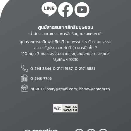
ศูนย์สารสนเทศสิทธิมนุษยชน
สำนักงานคณะกรรมการสิทธิมนุษยชนแห่งชาติ
ศูนย์ราชการเฉลิมพระเกียรติ 80 พรรษา 5 ธันวาคม 2550
อาคารรัฐประศาสนภักดี (อาคารบี) ชั้น 7
120 หมู่ที่ 3 ถนนแจ้งวัฒนะ แขวงทุ่งสองห้อง เขตหลักสี่
กรุงเทพฯ 10210
0 2141 3844, 0 2141 1987, 0 2141 3881
0 2143 7746
NHRCT.Library@gmail.com; library@nhrc.or.th