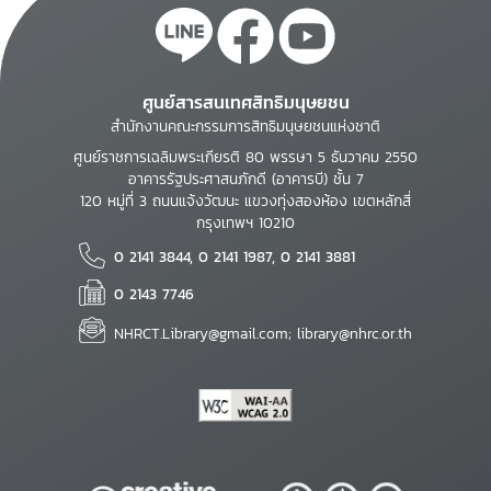
ศูนย์สารสนเทศสิทธิมนุษยชน
สำนักงานคณะกรรมการสิทธิมนุษยชนแห่งชาติ
ศูนย์ราชการเฉลิมพระเกียรติ 80 พรรษา 5 ธันวาคม 2550
อาคารรัฐประศาสนภักดี (อาคารบี) ชั้น 7
120 หมู่ที่ 3 ถนนแจ้งวัฒนะ แขวงทุ่งสองห้อง เขตหลักสี่
กรุงเทพฯ 10210
0 2141 3844, 0 2141 1987, 0 2141 3881
0 2143 7746
NHRCT.Library@gmail.com; library@nhrc.or.th