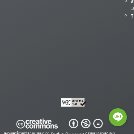
ส
แ
ศ
สงวนสิทธิ์ภายใต้สัญญาอนุญาต Creative Commons •
ดูรายละเอียดสัญญา