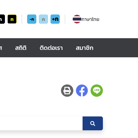
+ก
ก
ก
ก
ภาษาไทย
-ก
ศ
สถิติ
ติดต่อเรา
สมาชิก