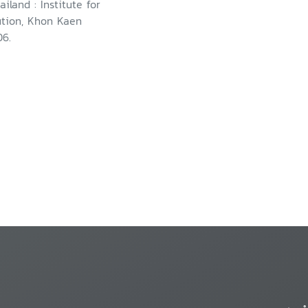
iland : Institute for
ution, Khon Kaen
06.