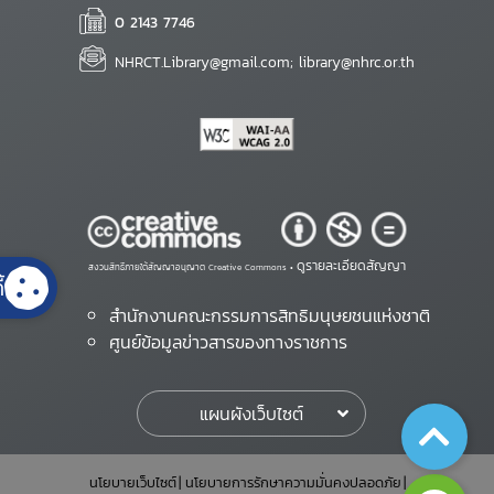
0 2143 7746
NHRCT.Library@gmail.com; library@nhrc.or.th
ดูรายละเอียดสัญญา
สงวนสิทธิ์ภายใต้สัญญาอนุญาต Creative Commons •
้
สำนักงานคณะกรรมการสิทธิมนุษยชนแห่งชาติ
ศูนย์ข้อมูลข่าวสารของทางราชการ
แผนผังเว็บไซต์
นโยบายเว็บไซต์
นโยบายการรักษาความมั่นคงปลอดภัย