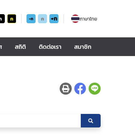
+ก
ก
ก
ก
ภาษาไทย
-ก
ศ
สถิติ
ติดต่อเรา
สมาชิก