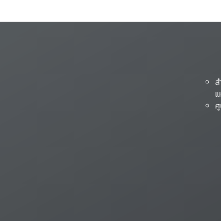
ส
แ
ศ