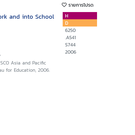
รายการโปรด
Work and into School
H
D
6250
.A541
S744
2006
y
SCO Asia and Pacific
u for Education, 2006.