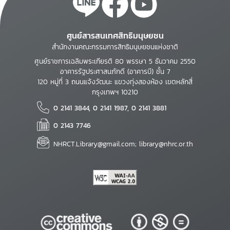
ศูนย์สารสนเทศสิทธิมนุษยชน
สำนักงานคณะกรรมการสิทธิมนุษยชนแห่งชาติ
ศูนย์ราชการเฉลิมพระเกียรติ 80 พรรษา 5 ธันวาคม 2550
อาคารรัฐประศาสนภักดี (อาคารบี) ชั้น 7
120 หมู่ที่ 3 ถนนแจ้งวัฒนะ แขวงทุ่งสองห้อง เขตหลักสี่
กรุงเทพฯ 10210
0 2141 3844, 0 2141 1987, 0 2141 3881
0 2143 7746
NHRCT.Library@gmail.com; library@nhrc.or.th