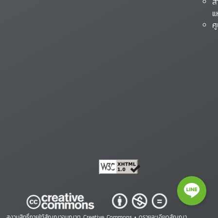
ส
แ
ศ
สงวนสิทธิ์ภายใต้สัญญาอนุญาต Creative Commons •
ดูรายละเอียดสัญญา