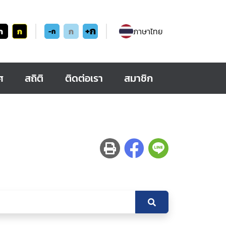
+ก
ก
ก
ก
ภาษาไทย
-ก
ศ
สถิติ
ติดต่อเรา
สมาชิก