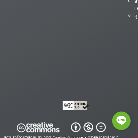
ส
แ
ศ
สงวนสิทธิ์ภายใต้สัญญาอนุญาต Creative Commons •
ดูรายละเอียดสัญญา