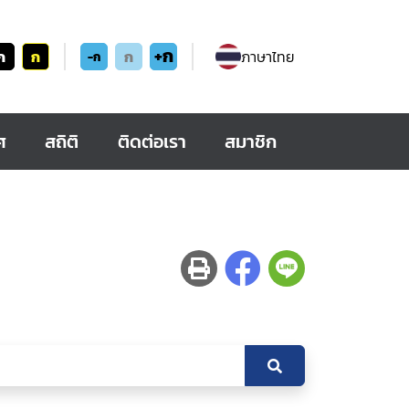
+ก
ก
ก
ก
ภาษาไทย
-ก
ศ
สถิติ
ติดต่อเรา
สมาชิก