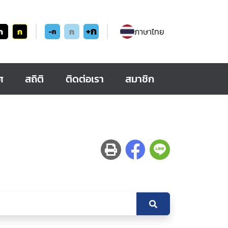
+ก
ก
ก
ก
ภาษาไทย
-ก
ศ
สถิติ
ติดต่อเรา
สมาชิก