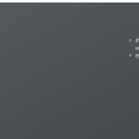
ส
แ
ศ