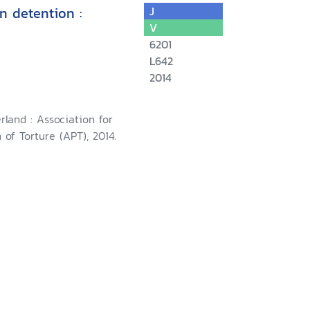
n detention :
J
V
6201
L642
2014
rland : Association for
 of Torture (APT), 2014.