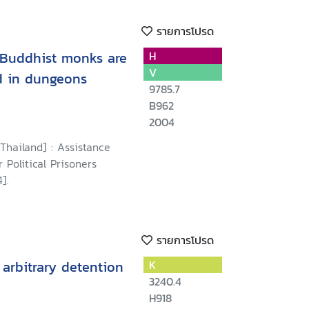
รายการโปรด
 Buddhist monks are
H
V
d in dungeons
9785.7
B962
2004
 Thailand] : Assistance
 Political Prisoners
].
รายการโปรด
arbitrary detention
K
3240.4
H918