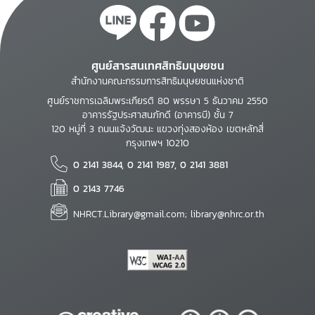
ศูนย์สารสนเทศสิทธิมนุษยชน
สำนักงานคณะกรรมการสิทธิมนุษยชนแห่งชาติ
ศูนย์ราชการเฉลิมพระเกียรติ 80 พรรษา 5 ธันวาคม 2550
อาคารรัฐประศาสนภักดี (อาคารบี) ชั้น 7
120 หมู่ที่ 3 ถนนแจ้งวัฒนะ แขวงทุ่งสองห้อง เขตหลักสี่
กรุงเทพฯ 10210
0 2141 3844, 0 2141 1987, 0 2141 3881
0 2143 7746
NHRCT.Library@gmail.com; library@nhrc.or.th