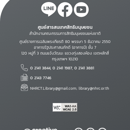
ศูนย์สารสนเทศสิทธิมนุษยชน
สำนักงานคณะกรรมการสิทธิมนุษยชนแห่งชาติ
ศูนย์ราชการเฉลิมพระเกียรติ 80 พรรษา 5 ธันวาคม 2550
อาคารรัฐประศาสนภักดี (อาคารบี) ชั้น 7
120 หมู่ที่ 3 ถนนแจ้งวัฒนะ แขวงทุ่งสองห้อง เขตหลักสี่
กรุงเทพฯ 10210
0 2141 3844, 0 2141 1987, 0 2141 3881
0 2143 7746
NHRCT.Library@gmail.com; library@nhrc.or.th