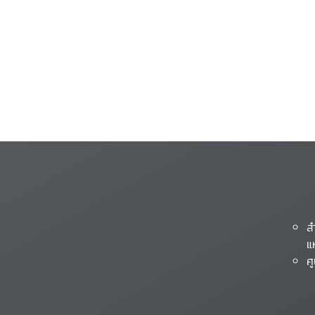
ส
แ
ศ