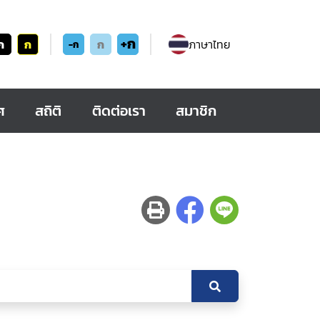
+ก
ก
ก
ก
ภาษาไทย
-ก
ศ
สถิติ
ติดต่อเรา
สมาชิก