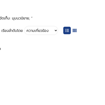
ัดเก็บ: มุมนวนิยาย, ”
เรียงลำดับโดย
ล