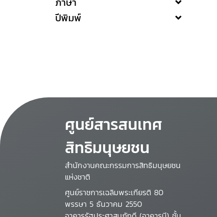
ภาษา
ปีพิมพ์
ศูนย์สารสนเทศ
สิทธิมนุษยชน
สำนักงานคณะกรรมการสิทธิมนุษยชน
แห่งชาติ
ศูนย์ราชการเฉลิมพระเกียรติ 80
พรรษา 5 ธันวาคม 2550
อาคารรัฐประศาสนภักดี (อาคารบี) ชั้น