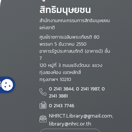
สิทธิมนุษยชน
สำนักงานคณะกรรมการสิทธิมนุษยชน
แห่งชาติ
ศูนย์ราชการเฉลิมพระเกียรติ 80
พรรษา 5 ธันวาคม 2550
อาคารรัฐประศาสนภักดี (อาคารบี) ชั้น
7
120 หมู่ที่ 3 ถนนแจ้งวัฒนะ แขวง
ทุ่งสองห้อง เขตหลักสี่
กรุงเทพฯ 10210
้
0 2141 3844, 0 2141 1987, 0
2141 3881
0 2143 7746
NHRCT.Library@gmail.com;
library@nhrc.or.th