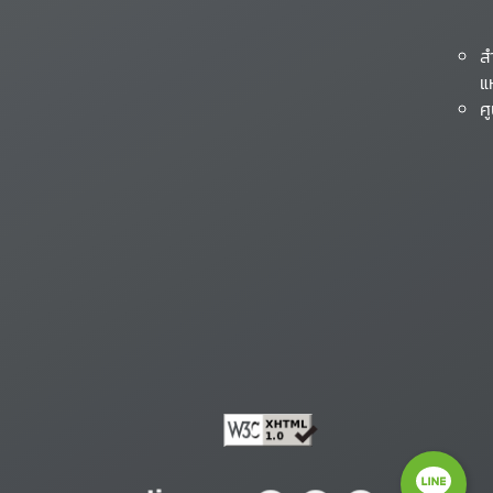
ส
แ
ศ