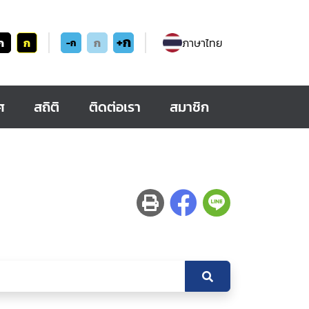
+ก
ก
ก
ก
ภาษาไทย
-ก
ศ
สถิติ
ติดต่อเรา
สมาชิก