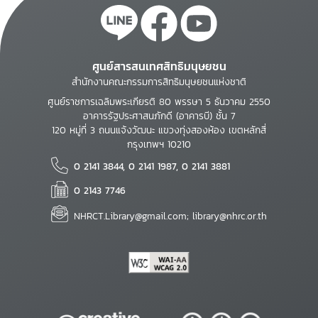
ศูนย์สารสนเทศสิทธิมนุษยชน
สำนักงานคณะกรรมการสิทธิมนุษยชนแห่งชาติ
ศูนย์ราชการเฉลิมพระเกียรติ 80 พรรษา 5 ธันวาคม 2550
อาคารรัฐประศาสนภักดี (อาคารบี) ชั้น 7
120 หมู่ที่ 3 ถนนแจ้งวัฒนะ แขวงทุ่งสองห้อง เขตหลักสี่
กรุงเทพฯ 10210
0 2141 3844, 0 2141 1987, 0 2141 3881
0 2143 7746
NHRCT.Library@gmail.com; library@nhrc.or.th