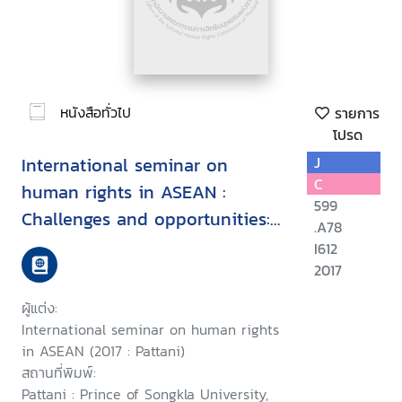
หนังสือทั่วไป
รายการ
โปรด
International seminar on
J
C
human rights in ASEAN :
599
Challenges and opportunities:
.A78
15 August 2017, Faculity of
I612
Political Science, Prince of
2017
Songkla University, Pattani
ผู้แต่ง:
Campus
International seminar on human rights
in ASEAN (2017 : Pattani)
สถานที่พิมพ์:
Pattani : Prince of Songkla University,