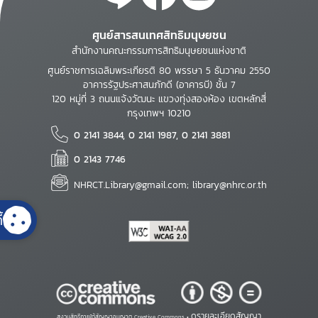
ศูนย์สารสนเทศสิทธิมนุษยชน
สำนักงานคณะกรรมการสิทธิมนุษยชนแห่งชาติ
ศูนย์ราชการเฉลิมพระเกียรติ 80 พรรษา 5 ธันวาคม 2550
อาคารรัฐประศาสนภักดี (อาคารบี) ชั้น 7
120 หมู่ที่ 3 ถนนแจ้งวัฒนะ แขวงทุ่งสองห้อง เขตหลักสี่
กรุงเทพฯ 10210
0 2141 3844, 0 2141 1987, 0 2141 3881
0 2143 7746
NHRCT.Library@gmail.com; library@nhrc.or.th
้
ดูรายละเอียดสัญญา
สงวนสิทธิ์ภายใต้สัญญาอนุญาต Creative Commons •