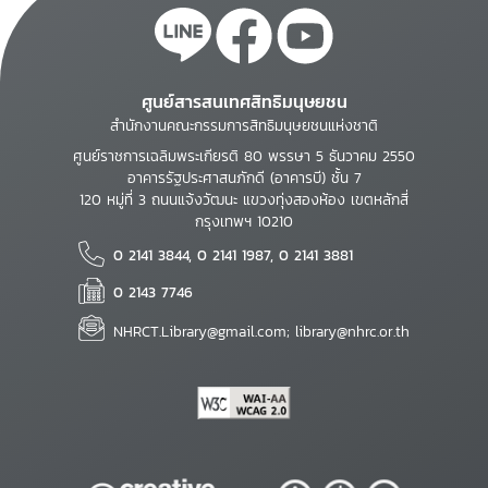
ศูนย์สารสนเทศสิทธิมนุษยชน
สำนักงานคณะกรรมการสิทธิมนุษยชนแห่งชาติ
ศูนย์ราชการเฉลิมพระเกียรติ 80 พรรษา 5 ธันวาคม 2550
อาคารรัฐประศาสนภักดี (อาคารบี) ชั้น 7
120 หมู่ที่ 3 ถนนแจ้งวัฒนะ แขวงทุ่งสองห้อง เขตหลักสี่
กรุงเทพฯ 10210
0 2141 3844, 0 2141 1987, 0 2141 3881
0 2143 7746
NHRCT.Library@gmail.com; library@nhrc.or.th