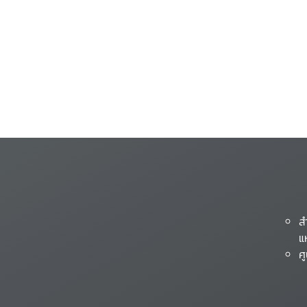
ส
แ
ศ