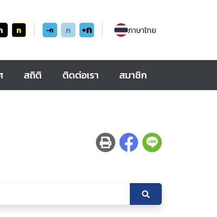
+ก
ก
ก
ก
ภาษาไทย
-ก
ศ
สถิติ
ติดต่อเรา
สมาชิก