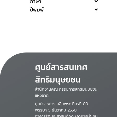
ภาษา
ปีพิมพ์
ศูนย์สารสนเทศ
สิทธิมนุษยชน
สำนักงานคณะกรรมการสิทธิมนุษยชน
แห่งชาติ
ศูนย์ราชการเฉลิมพระเกียรติ 80
พรรษา 5 ธันวาคม 2550
อาคารรัฐประศาสนภักดี (อาคารบี) ชั้น