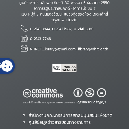
ศูนย์ราชการเฉลิมพระเกียรติ 80 พรรษา 5 ธันวาคม 2550
อาคารรัฐประศาสนภักดี (อาคารบี) ชั้น 7
120 หมู่ที่ 3 ถนนแจ้งวัฒนะ แขวงทุ่งสองห้อง เขตหลักสี่
กรุงเทพฯ 10210
0 2141 3844, 0 2141 1987, 0 2141 3881
0 2143 7746
NHRCT.Library@gmail.com; library@nhrc.or.th
้
ดูรายละเอียดสัญญา
สงวนสิทธิ์ภายใต้สัญญาอนุญาต Creative Commons •
สำนักงานคณะกรรมการสิทธิมนุษยชนแห่งชาติ
ศูนย์ข้อมูลข่าวสารของทางราชการ