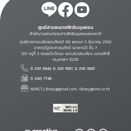
ศูนย์สารสนเทศสิทธิมนุษยชน
สำนักงานคณะกรรมการสิทธิมนุษยชนแห่งชาติ
ศูนย์ราชการเฉลิมพระเกียรติ 80 พรรษา 5 ธันวาคม 2550
อาคารรัฐประศาสนภักดี (อาคารบี) ชั้น 7
120 หมู่ที่ 3 ถนนแจ้งวัฒนะ แขวงทุ่งสองห้อง เขตหลักสี่
กรุงเทพฯ 10210
0 2141 3844, 0 2141 1987, 0 2141 3881
0 2143 7746
NHRCT.Library@gmail.com; library@nhrc.or.th