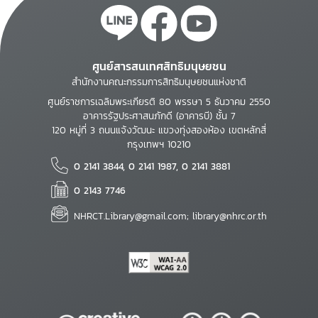
ศูนย์สารสนเทศสิทธิมนุษยชน
สำนักงานคณะกรรมการสิทธิมนุษยชนแห่งชาติ
ศูนย์ราชการเฉลิมพระเกียรติ 80 พรรษา 5 ธันวาคม 2550
อาคารรัฐประศาสนภักดี (อาคารบี) ชั้น 7
120 หมู่ที่ 3 ถนนแจ้งวัฒนะ แขวงทุ่งสองห้อง เขตหลักสี่
กรุงเทพฯ 10210
0 2141 3844, 0 2141 1987, 0 2141 3881
0 2143 7746
NHRCT.Library@gmail.com; library@nhrc.or.th