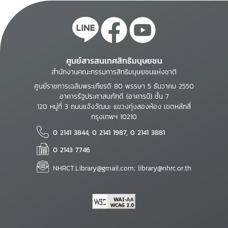
ศูนย์สารสนเทศสิทธิมนุษยชน
สำนักงานคณะกรรมการสิทธิมนุษยชนแห่งชาติ
ศูนย์ราชการเฉลิมพระเกียรติ 80 พรรษา 5 ธันวาคม 2550
อาคารรัฐประศาสนภักดี (อาคารบี) ชั้น 7
120 หมู่ที่ 3 ถนนแจ้งวัฒนะ แขวงทุ่งสองห้อง เขตหลักสี่
กรุงเทพฯ 10210
0 2141 3844, 0 2141 1987, 0 2141 3881
0 2143 7746
NHRCT.Library@gmail.com; library@nhrc.or.th