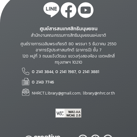
ศูนย์สารสนเทศสิทธิมนุษยชน
สำนักงานคณะกรรมการสิทธิมนุษยชนแห่งชาติ
ศูนย์ราชการเฉลิมพระเกียรติ 80 พรรษา 5 ธันวาคม 2550
อาคารรัฐประศาสนภักดี (อาคารบี) ชั้น 7
120 หมู่ที่ 3 ถนนแจ้งวัฒนะ แขวงทุ่งสองห้อง เขตหลักสี่
กรุงเทพฯ 10210
0 2141 3844, 0 2141 1987, 0 2141 3881
0 2143 7746
NHRCT.Library@gmail.com; library@nhrc.or.th