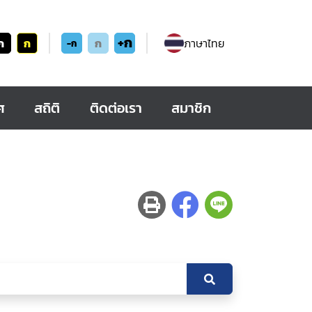
+ก
ก
ก
ก
ภาษาไทย
-ก
ศ
สถิติ
ติดต่อเรา
สมาชิก