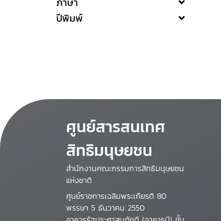
ภาษา
ปีพิมพ์
ศูนย์สารสนเทศ
สิทธิมนุษยชน
สำนักงานคณะกรรมการสิทธิมนุษยชน
แห่งชาติ
ศูนย์ราชการเฉลิมพระเกียรติ 80
พรรษา 5 ธันวาคม 2550
อาคารรัฐประศาสนภักดี (อาคารบี) ชั้น