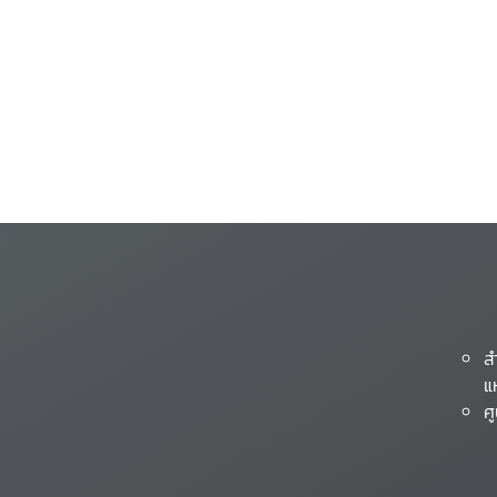
ส
แ
ศ