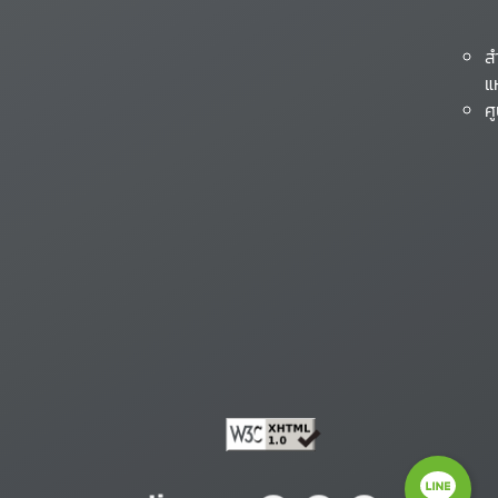
ส
แ
ศ