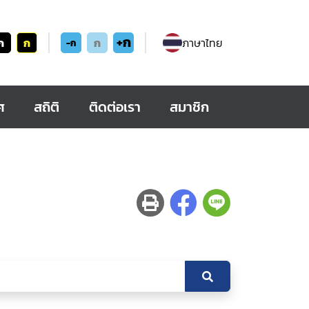
+ก
ก
ก
ก
ภาษาไทย
-ก
ศ
สถิติ
ติดต่อเรา
สมาชิก