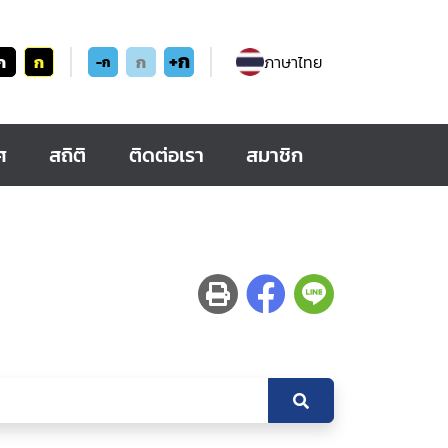
+ก
ก
ก
ก
ภาษาไทย
-ก
ศ
สถิติ
ติดต่อเรา
สมาชิก