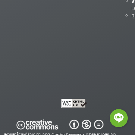
ส
แ
ศ
สงวนสิทธิ์ภายใต้สัญญาอนุญาต Creative Commons •
ดูรายละเอียดสัญญา