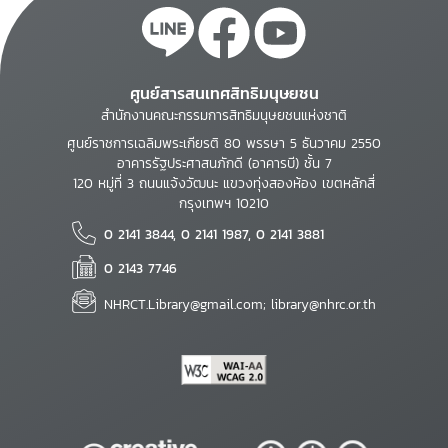
ศูนย์สารสนเทศสิทธิมนุษยชน
สำนักงานคณะกรรมการสิทธิมนุษยชนแห่งชาติ
ศูนย์ราชการเฉลิมพระเกียรติ 80 พรรษา 5 ธันวาคม 2550
อาคารรัฐประศาสนภักดี (อาคารบี) ชั้น 7
120 หมู่ที่ 3 ถนนแจ้งวัฒนะ แขวงทุ่งสองห้อง เขตหลักสี่
กรุงเทพฯ 10210
0 2141 3844, 0 2141 1987, 0 2141 3881
0 2143 7746
NHRCT.Library@gmail.com; library@nhrc.or.th