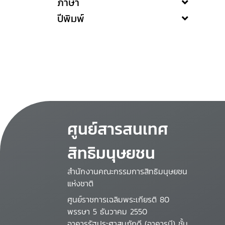
ภาษา
ปีพิมพ์
ศูนย์สารสนเทศ
สิทธิมนุษยชน
สำนักงานคณะกรรมการสิทธิมนุษยชน
แห่งชาติ
ศูนย์ราชการเฉลิมพระเกียรติ 80
พรรษา 5 ธันวาคม 2550
อาคารรัฐประศาสนภักดี (อาคารบี) ชั้น