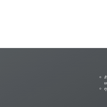
ส
แ
ศ