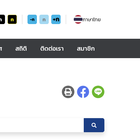
+ก
ก
ก
ก
ภาษาไทย
-ก
ศ
สถิติ
ติดต่อเรา
สมาชิก