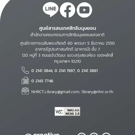
ศูนย์สารสนเทศสิทธิมนุษยชน
สำนักงานคณะกรรมการสิทธิมนุษยชนแห่งชาติ
ศูนย์ราชการเฉลิมพระเกียรติ 80 พรรษา 5 ธันวาคม 2550
อาคารรัฐประศาสนภักดี (อาคารบี) ชั้น 7
120 หมู่ที่ 3 ถนนแจ้งวัฒนะ แขวงทุ่งสองห้อง เขตหลักสี่
กรุงเทพฯ 10210
0 2141 3844, 0 2141 1987, 0 2141 3881
0 2143 7746
NHRCT.Library@gmail.com; library@nhrc.or.th