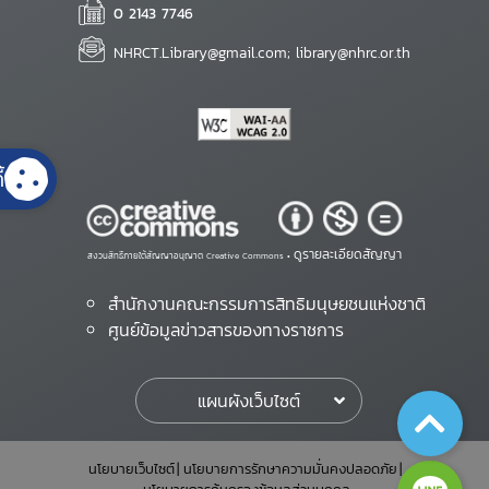
0 2143 7746
NHRCT.Library@gmail.com; library@nhrc.or.th
้
ดูรายละเอียดสัญญา
สงวนสิทธิ์ภายใต้สัญญาอนุญาต Creative Commons •
สำนักงานคณะกรรมการสิทธิมนุษยชนแห่งชาติ
ศูนย์ข้อมูลข่าวสารของทางราชการ
แผนผังเว็บไซต์
นโยบายเว็บไซต์
นโยบายการรักษาความมั่นคงปลอดภัย