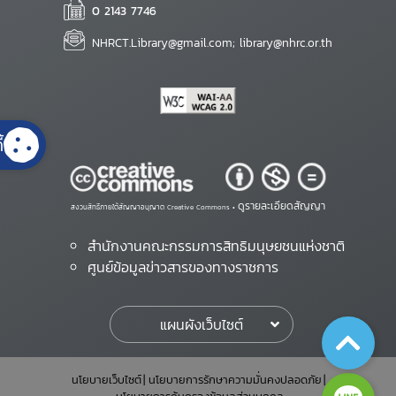
0 2143 7746
NHRCT.Library@gmail.com; library@nhrc.or.th
้
ดูรายละเอียดสัญญา
สงวนสิทธิ์ภายใต้สัญญาอนุญาต Creative Commons •
สำนักงานคณะกรรมการสิทธิมนุษยชนแห่งชาติ
ศูนย์ข้อมูลข่าวสารของทางราชการ
แผนผังเว็บไซต์
นโยบายเว็บไซต์
นโยบายการรักษาความมั่นคงปลอดภัย