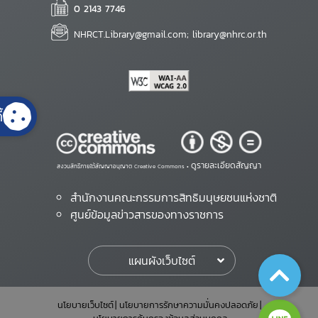
0 2143 7746
NHRCT.Library@gmail.com; library@nhrc.or.th
้
ดูรายละเอียดสัญญา
สงวนสิทธิ์ภายใต้สัญญาอนุญาต Creative Commons •
สำนักงานคณะกรรมการสิทธิมนุษยชนแห่งชาติ
ศูนย์ข้อมูลข่าวสารของทางราชการ
แผนผังเว็บไซต์
นโยบายเว็บไซต์
นโยบายการรักษาความมั่นคงปลอดภัย