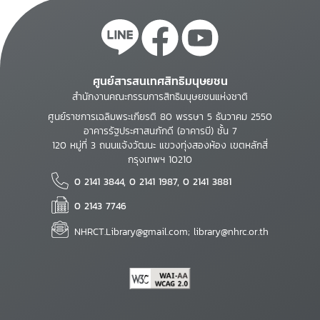
ศูนย์สารสนเทศสิทธิมนุษยชน
สำนักงานคณะกรรมการสิทธิมนุษยชนแห่งชาติ
ศูนย์ราชการเฉลิมพระเกียรติ 80 พรรษา 5 ธันวาคม 2550
อาคารรัฐประศาสนภักดี (อาคารบี) ชั้น 7
120 หมู่ที่ 3 ถนนแจ้งวัฒนะ แขวงทุ่งสองห้อง เขตหลักสี่
กรุงเทพฯ 10210
0 2141 3844, 0 2141 1987, 0 2141 3881
0 2143 7746
NHRCT.Library@gmail.com; library@nhrc.or.th