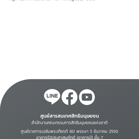
ศูนย์สารสนเทศสิทธิมนุษยชน
สำนักงานคณะกรรมการสิทธิมนุษยชนแห่งชาติ
ศูนย์ราชการเฉลิมพระเกียรติ 80 พรรษา 5 ธันวาคม 2550
อาคารรัฐประศาสนภักดี (อาคารบี) ชั้น 7