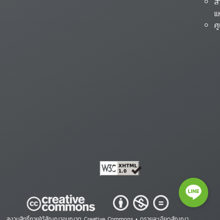
ส
แ
ศ
สงวนสิทธิ์ภายใต้สัญญาอนุญาต Creative Commons •
ดูรายละเอียดสัญญา