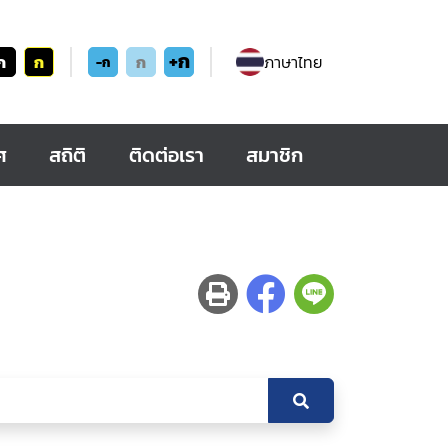
+ก
ก
ก
ก
ภาษาไทย
-ก
ศ
สถิติ
ติดต่อเรา
สมาชิก