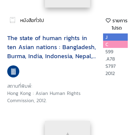
หนังสือทั่วไป
รายการ
โปรด
The state of human rights in
J
C
ten Asian nations : Bangladesh,
599
Burma, India, Indonesia, Nepal,
.A78
Pakistan,Philippines, South
S797
Korea, Sri Lanka, Thailand
2012
สถานที่พิมพ์:
Hong Kong : Asian Human Rights
Commission, 2012.