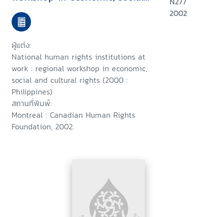
N277
and cultural rights, Manila
2002
Philippines, November 5-11,
2000
ผู้แต่ง:
National human rights institutions at
work : regional workshop in economic,
social and cultural rights (2000 :
Philippines)
สถานที่พิมพ์:
Montreal : Canadian Human Rights
Foundation, 2002.