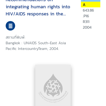
A
integrating human rights into
643.86
HIV/AIDS responses in the
.P16
Asia-Pacific region
R311
2004
สถานที่พิมพ์:
Bangkok : UNAIDS South-East Asia
Pacific IntercountryTeam, 2004.