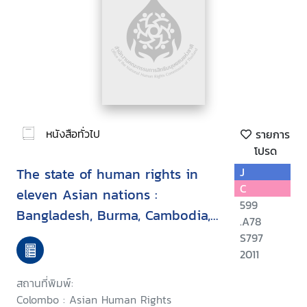
หนังสือทั่วไป
รายการ
โปรด
The state of human rights in
J
C
eleven Asian nations :
599
Bangladesh, Burma, Cambodia,
.A78
India, Indonesia, Nepal,
S797
Pakistan, Philippines, South
2011
Korea, Sri Lanka, Thailand
สถานที่พิมพ์:
Colombo : Asian Human Rights