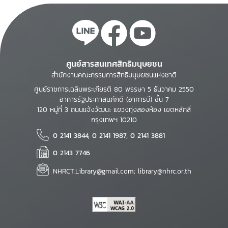
ศูนย์สารสนเทศสิทธิมนุษยชน
สำนักงานคณะกรรมการสิทธิมนุษยชนแห่งชาติ
ศูนย์ราชการเฉลิมพระเกียรติ 80 พรรษา 5 ธันวาคม 2550
อาคารรัฐประศาสนภักดี (อาคารบี) ชั้น 7
120 หมู่ที่ 3 ถนนแจ้งวัฒนะ แขวงทุ่งสองห้อง เขตหลักสี่
กรุงเทพฯ 10210
0 2141 3844, 0 2141 1987, 0 2141 3881
0 2143 7746
NHRCT.Library@gmail.com; library@nhrc.or.th