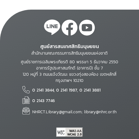
ศูนย์สารสนเทศสิทธิมนุษยชน
สำนักงานคณะกรรมการสิทธิมนุษยชนแห่งชาติ
ศูนย์ราชการเฉลิมพระเกียรติ 80 พรรษา 5 ธันวาคม 2550
อาคารรัฐประศาสนภักดี (อาคารบี) ชั้น 7
120 หมู่ที่ 3 ถนนแจ้งวัฒนะ แขวงทุ่งสองห้อง เขตหลักสี่
กรุงเทพฯ 10210
0 2141 3844, 0 2141 1987, 0 2141 3881
0 2143 7746
NHRCT.Library@gmail.com; library@nhrc.or.th