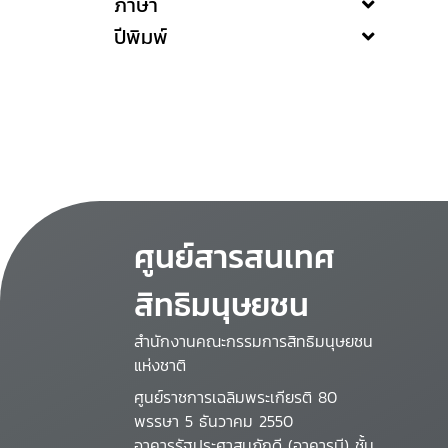
ภาษา
ปีพิมพ์
ศูนย์สารสนเทศ
สิทธิมนุษยชน
สำนักงานคณะกรรมการสิทธิมนุษยชน
แห่งชาติ
ศูนย์ราชการเฉลิมพระเกียรติ 80
พรรษา 5 ธันวาคม 2550
อาคารรัฐประศาสนภักดี (อาคารบี) ชั้น