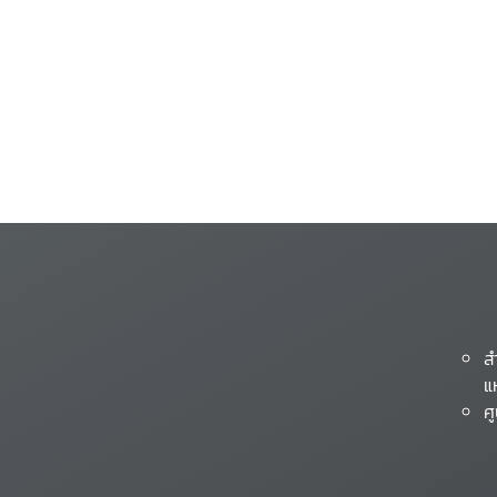
ส
แ
ศ