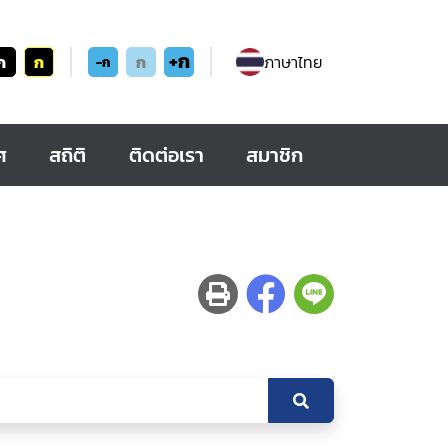
+ก
ก
ก
ก
ภาษาไทย
-ก
ศ
สถิติ
ติดต่อเรา
สมาชิก