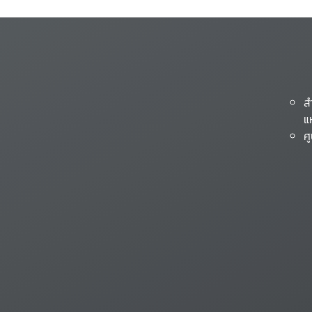
ส
แ
ศ