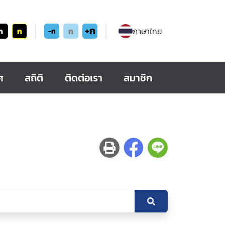
+ก
ก
ก
ก
ภาษาไทย
-ก
ศ
สถิติ
ติดต่อเรา
สมาชิก