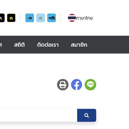
+ก
ก
ก
ก
ภาษาไทย
-ก
ศ
สถิติ
ติดต่อเรา
สมาชิก