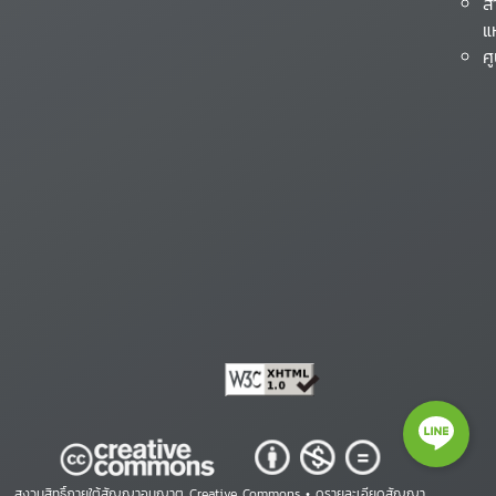
ส
แ
ศ
สงวนสิทธิ์ภายใต้สัญญาอนุญาต Creative Commons •
ดูรายละเอียดสัญญา