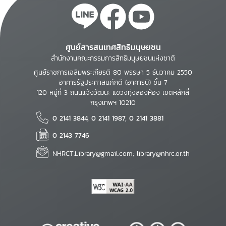
ศูนย์สารสนเทศสิทธิมนุษยชน
สำนักงานคณะกรรมการสิทธิมนุษยชนแห่งชาติ
ศูนย์ราชการเฉลิมพระเกียรติ 80 พรรษา 5 ธันวาคม 2550
อาคารรัฐประศาสนภักดี (อาคารบี) ชั้น 7
120 หมู่ที่ 3 ถนนแจ้งวัฒนะ แขวงทุ่งสองห้อง เขตหลักสี่
กรุงเทพฯ 10210
0 2141 3844, 0 2141 1987, 0 2141 3881
0 2143 7746
NHRCT.Library@gmail.com; library@nhrc.or.th