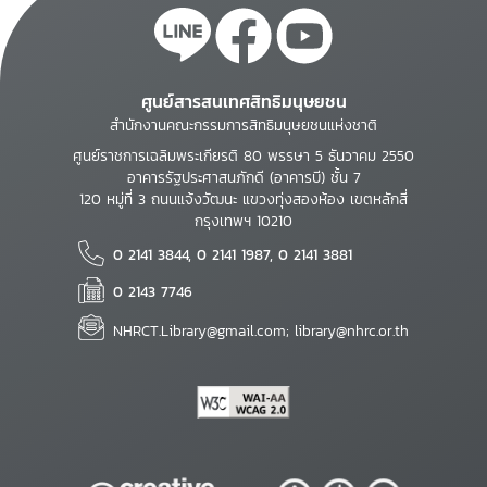
ศูนย์สารสนเทศสิทธิมนุษยชน
สำนักงานคณะกรรมการสิทธิมนุษยชนแห่งชาติ
ศูนย์ราชการเฉลิมพระเกียรติ 80 พรรษา 5 ธันวาคม 2550
อาคารรัฐประศาสนภักดี (อาคารบี) ชั้น 7
120 หมู่ที่ 3 ถนนแจ้งวัฒนะ แขวงทุ่งสองห้อง เขตหลักสี่
กรุงเทพฯ 10210
0 2141 3844, 0 2141 1987, 0 2141 3881
0 2143 7746
NHRCT.Library@gmail.com; library@nhrc.or.th