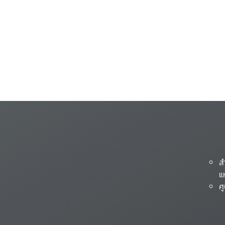
ส
แ
ศ