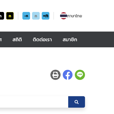
+ก
ก
ก
ก
ภาษาไทย
-ก
ศ
สถิติ
ติดต่อเรา
สมาชิก