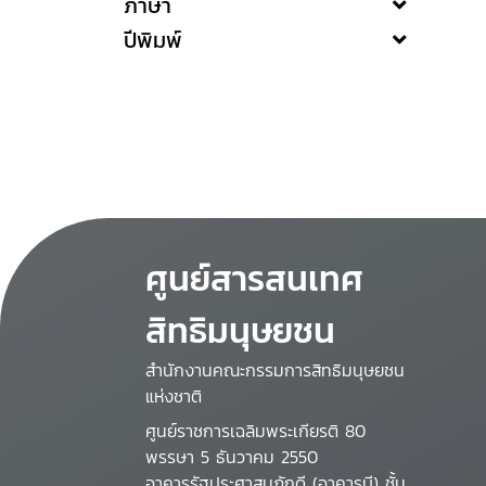
ภาษา
ปีพิมพ์
ศูนย์สารสนเทศ
สิทธิมนุษยชน
สำนักงานคณะกรรมการสิทธิมนุษยชน
แห่งชาติ
ศูนย์ราชการเฉลิมพระเกียรติ 80
พรรษา 5 ธันวาคม 2550
อาคารรัฐประศาสนภักดี (อาคารบี) ชั้น