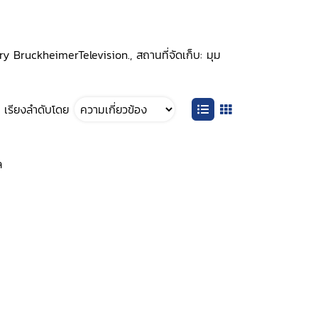
rry BruckheimerTelevision., สถานที่จัดเก็บ: มุม
เรียงลำดับโดย
ล