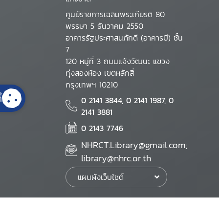
ศูนย์ราชการเฉลิมพระเกียรติ 80
พรรษา 5 ธันวาคม 2550
อาคารรัฐประศาสนภักดี (อาคารบี) ชั้น
7
120 หมู่ที่ 3 ถนนแจ้งวัฒนะ แขวง
ทุ่งสองห้อง เขตหลักสี่
กรุงเทพฯ 10210
้
0 2141 3844, 0 2141 1987, 0
2141 3881
0 2143 7746
NHRCT.Library@gmail.com;
library@nhrc.or.th
แผนผังเว็บไซต์
นโยบายเว็บไซต์
นโยบายการรักษาความมั่นคงปลอดภัย
นโยบายการคุ้มครองข