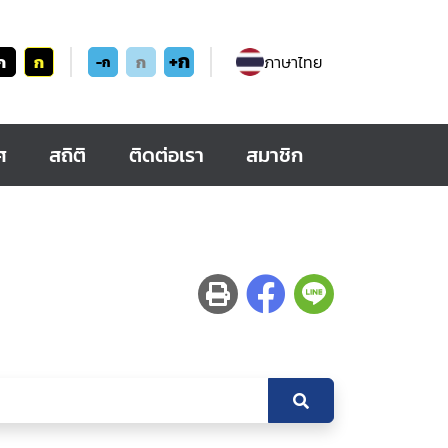
+ก
ก
ก
ก
ภาษาไทย
-ก
ศ
สถิติ
ติดต่อเรา
สมาชิก